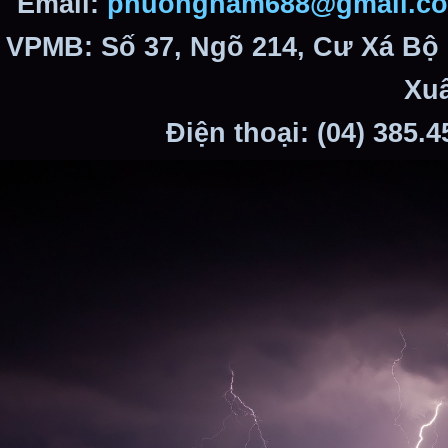
Email:
phuongnam688@gmail.c
VPMB: Số 37, Ngõ 214, Cư Xá Bộ
Xuâ
Điện thoại: (04) 385.