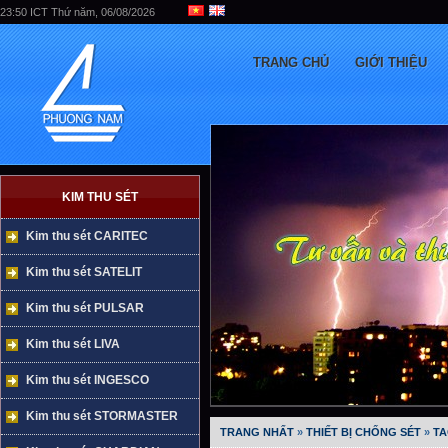
23:50 ICT Thứ năm, 06/08/2026
TRANG CHỦ
GIỚI THIỆU
KIM THU SÉT
Kim thu sét CARITEC
Kim thu sét SATELIT
Kim thu sét PULSAR
Kim thu sét LIVA
Kim thu sét INGESCO
Kim thu sét STORMASTER
TRANG NHẤT
»
THIẾT BỊ CHỐNG SÉT
»
TA