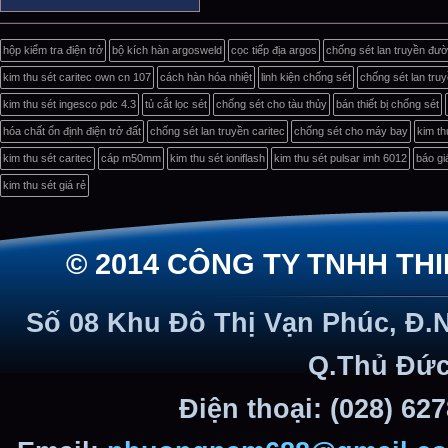
hộp kiểm tra điện trở
bộ kích hàn argosweld
cọc tiếp địa argos
chống sét lan truyền đư
kim thu sét caritec own cn 107
cách hàn hóa nhiệt
linh kiện chống sét
chống sét lan tru
kim thu sét ingesco pdc 4.3
tủ cắt lọc sét
chống sét cho tàu thủy
bán thiết bị chống sét
hóa chất ổn định điện trở đất
chống sét lan truyền caritec
chống sét cho máy bay
kim th
kim thu sét caritec
cáp m50mm
kim thu sét ioniflash
kim thu sét pulsar imh 6012
báo gi
kim thu sét giá rẻ
© 2014 CÔNG TY TNHH TH
Số 08 Khu Đô Thị Vạn Phúc, Đ.
Q.Thủ Đức
Điện thoại: (028) 62