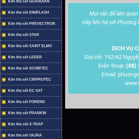
Kim thu sét GUARDIAN
Kim thu sét IONIFLASH
Mọi vấn đế liên quan 
Hãy liên hệ với Phương
Kim thu sét PREVECTRON
Kim thu sét STAR
Kim thu sét SAINT ELMO
DỊCH VỤ 
Địa chỉ: 192/62 Nguyễ
Kim thu sét LEDER
Điện thoại:
(08)
Kim thu sét SCHIRTEC
Email: phuong
Kim thu sét CIRPROTEC
www.
Kim thu sét EC SAT
Kim thu sét FOREND
Kim thu sét FRANKIN
Kim thu sét X-TRAP
Kim thu sét VAJRA