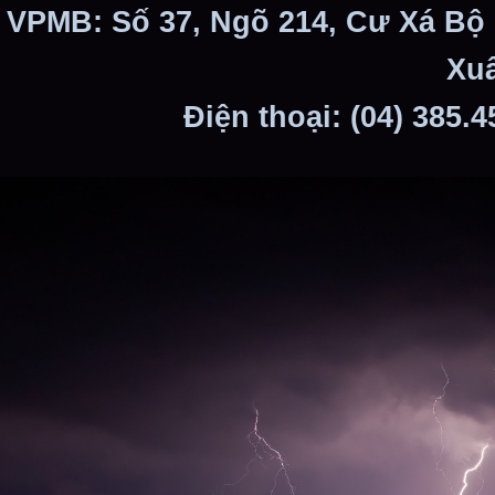
VPMB: Số 37, Ngõ 214, Cư Xá Bộ
Xuâ
Điện thoại: (04) 385.