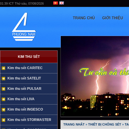
01:39 ICT Thứ sáu, 07/08/2026
TRANG CHỦ
GIỚI THIỆU
KIM THU SÉT
Kim thu sét CARITEC
Kim thu sét SATELIT
Kim thu sét PULSAR
Kim thu sét LIVA
Kim thu sét INGESCO
Kim thu sét STORMASTER
TRANG NHẤT
»
THIẾT BỊ CHỐNG SÉT
»
TA