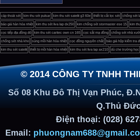
cáp thoát sét
kim thu sét pulsar
kim thu sét satelit g3 60e
thiết bị cắt lọc sét
chống sét l
báo giá hàn hóa nhiệt
kim thu sét liva lap dx250
kim chống sét stormaster ese 15
kim th
cọc tiếp địa đồng đỏ
kim thu sét caritec own cn 165
cọc sắt mạ đồng
chống sét nhà xư
chống sét nhà kho
súng mồi hàn hóa nhiệt
cọc đồng nguyên chất
báo giá hộp kiểm tra đ
kim thu sét satelit
thiết bị mồi hàn hóa nhiệt
kim thu sét liva lap ax210
dù che trường học
© 2014 CÔNG TY TNHH TH
Số 08 Khu Đô Thị Vạn Phúc, Đ.
Q.Thủ Đức
Điện thoại: (028) 62
Email:
phuongnam688@gmail.c