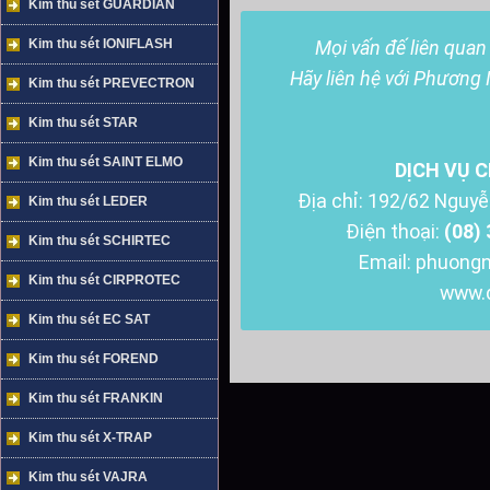
Kim thu sét GUARDIAN
Kim thu sét IONIFLASH
Mọi vấn đế liên quan 
Hãy liên hệ với Phương
Kim thu sét PREVECTRON
Kim thu sét STAR
Kim thu sét SAINT ELMO
DỊCH VỤ 
Địa chỉ: 192/62 Nguyễ
Kim thu sét LEDER
Điện thoại:
(08)
Kim thu sét SCHIRTEC
Email: phuong
Kim thu sét CIRPROTEC
www.
Kim thu sét EC SAT
Kim thu sét FOREND
Kim thu sét FRANKIN
Kim thu sét X-TRAP
Kim thu sét VAJRA