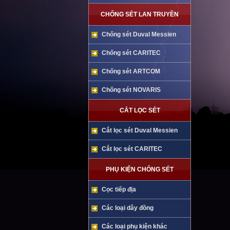
CHỐNG SÉT LAN TRUYỀN
Chống sét Duval Messien
Chống sét CARITEC
Chống sét ARTCOM
Chống sét NOVARIS
CẮT LỌC SÉT
Cắt lọc sét Duval Messien
Cắt lọc sét CARITEC
PHỤ KIỆN CHỐNG SÉT
Cọc tiếp địa
Các loại dây đồng
Các loại phụ kiện khác