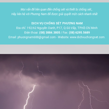
Mọi vấn đế liên quan đến chống sét và thiết bị chống sét,..
Hãy liên hệ với Phương Nam để được giải quyết một cách nhanh nhất
DỊCH VỤ CHỐNG SÉT PHƯƠNG NAM
Địa chỉ: 192/62 Nguyễn Oanh, P.17, Q.Gò Vấp, TP.Hồ Chí Minh
Điện thoại:
(08) 3884.3805
/ Fax:
(08) 6295.5689
Email: phuongnam688@gmail.com - Website: www.dichvuchongset.com.