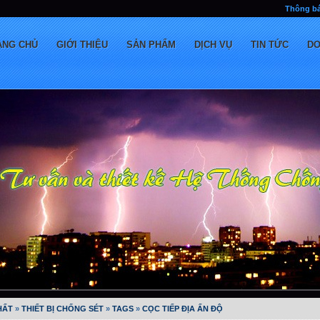
Thông bá
ANG CHỦ
GIỚI THIỆU
SẢN PHẨM
DỊCH VỤ
TIN TỨC
D
HẤT
»
THIẾT BỊ CHỐNG SÉT
»
TAGS
»
CỌC TIẾP ĐỊA ẤN ĐỘ