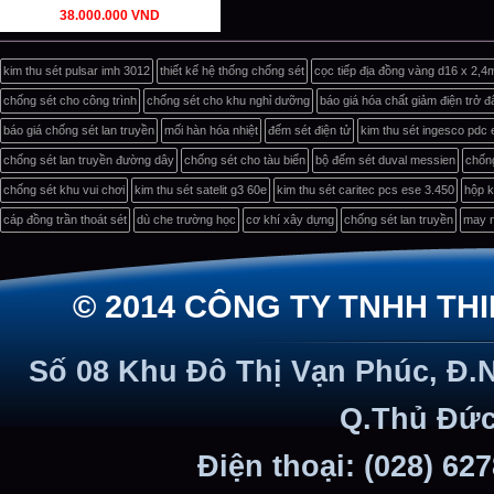
38.000.000 VND
kim thu sét pulsar imh 3012
thiết kế hệ thống chống sét
cọc tiếp địa đồng vàng d16 x 2,4
chống sét cho công trình
chống sét cho khu nghỉ dưỡng
báo giá hóa chất giảm điện trở đ
báo giá chống sét lan truyền
mối hàn hóa nhiệt
đếm sét điện tử
kim thu sét ingesco pdc 
chống sét lan truyền đường dây
chống sét cho tàu biển
bộ đếm sét duval messien
chống
chống sét khu vui chơi
kim thu sét satelit g3 60e
kim thu sét caritec pcs ese 3.450
hộp k
cáp đồng trần thoát sét
dù che trường học
cơ khí xây dựng
chống sét lan truyền
may n
© 2014 CÔNG TY TNHH TH
Số 08 Khu Đô Thị Vạn Phúc, Đ.
Q.Thủ Đức
Điện thoại: (028) 62