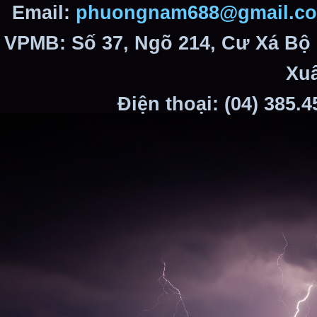
Email:
phuongnam688@gmail.c
VPMB: Số 37, Ngõ 214, Cư Xá Bộ
Xuâ
Điện thoại: (04) 385.