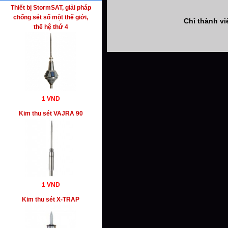
Thiết bị StormSAT, giải pháp
chống sét số một thế giới,
Chỉ thành v
thế hệ thứ 4
1 VND
Kim thu sét VAJRA 90
1 VND
Kim thu sét X-TRAP