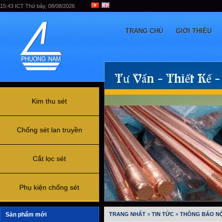
15:43 ICT Thứ bảy, 08/08/2026
TRANG CHỦ
GIỚI THIỆU
Kim thu sét
Chống sét lan truyền
Cắt lọc sét
Phụ kiện chống sét
Sản phẩm mới
TRANG NHẤT
»
TIN TỨC
»
THÔNG BÁO NỘ