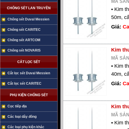
MÃ SẢN
CHỐNG SÉT LAN TRUYỀN
• Kim t
50m, cấ
Chống sét Duval Messien
Giá:
Ca
Chống sét CARITEC
Chống sét ARTCOM
Kim th
Chống sét NOVARIS
MÃ SẢN
CẮT LỌC SÉT
• Kim t
40m, cấ
Cắt lọc sét Duval Messien
Giá:
Ca
Cắt lọc sét CARITEC
PHỤ KIỆN CHỐNG SÉT
Kim th
Cọc tiếp địa
MÃ SẢN
Các loại dây đồng
• Kim t
Các loại phụ kiện khác