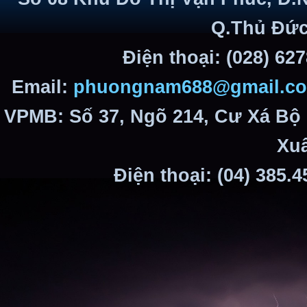
Q.Thủ Đức
Điện thoại: (028) 62
Email:
phuongnam688@gmail.c
VPMB: Số 37, Ngõ 214, Cư Xá Bộ
Xuâ
Điện thoại: (04) 385.