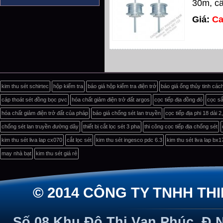
30m, cấ
Giá:
Ca
kim thu sét schirtec
hộp kiểm tra
báo giá hộp kiểm tra điện trở
báo giá ống thủy tinh các
cáp thoát sét đồng bọc pvc
hóa chất giảm điện trở đất argos
cọc tiếp địa đồng đỏ
cọc s
hóa chất giảm điện trở đất của pháp
báo giá chống sét lan truyền
cọc tiếp địa phi 18 dài 
chống sét lan truyền đường dây
thiết bị cắt lọc sét 3 pha
thi công cọc tiếp địa chống sét
kim thu sét liva lap cx070
cắt lọc sét
kim thu sét ingesco pdc 6.3
kim thu sét liva lap bx1
may nhà bạt
kim thu sét giá rẻ
© 2014 CÔNG TY TNHH TH
Số 08 Khu Đô Thị Vạn Phúc, Đ.