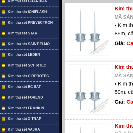
Kim thu sét GUARDIAN
Kim th
Kim thu sét IONIFLASH
MÃ SẢN
Kim thu sét PREVECTRON
• Kim t
85m, cấ
Kim thu sét STAR
Giá:
Ca
Kim thu sét SAINT ELMO
Kim thu sét LEDER
Kim thu sét SCHIRTEC
Kim th
MÃ SẢN
Kim thu sét CIRPROTEC
• Kim t
Kim thu sét EC SAT
50m, cấ
Kim thu sét FOREND
Giá:
Ca
Kim thu sét FRANKIN
Kim thu sét X-TRAP
Kim th
Kim thu sét VAJRA