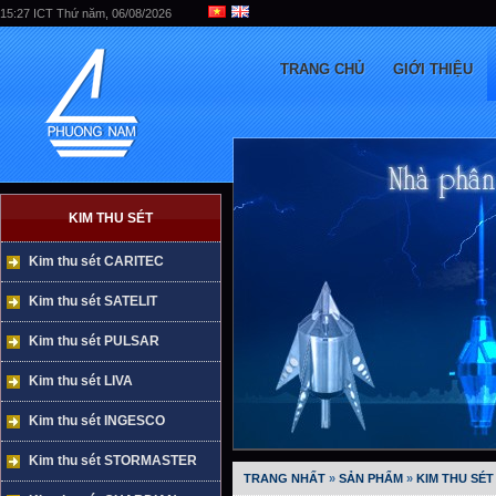
15:27 ICT Thứ năm, 06/08/2026
TRANG CHỦ
GIỚI THIỆU
KIM THU SÉT
Kim thu sét CARITEC
Kim thu sét SATELIT
Kim thu sét PULSAR
Kim thu sét LIVA
Kim thu sét INGESCO
Kim thu sét STORMASTER
TRANG NHẤT
»
SẢN PHẨM
»
KIM THU SÉT