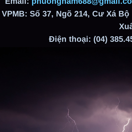
Email:
phuongnam688@gmail.c
VPMB: Số 37, Ngõ 214, Cư Xá Bộ
Xuâ
Điện thoại: (04) 385.