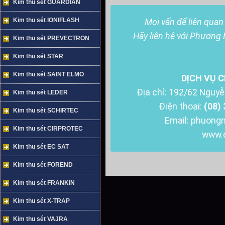
Kim thu sét GUARDIAN
Kim thu sét IONIFLASH
Mọi vấn đế liên quan 
Hãy liên hệ với Phương
Kim thu sét PREVECTRON
Kim thu sét STAR
Kim thu sét SAINT ELMO
DỊCH VỤ 
Địa chỉ: 192/62 Nguyễ
Kim thu sét LEDER
Điện thoại:
(08)
Kim thu sét SCHIRTEC
Email: phuong
Kim thu sét CIRPROTEC
www.
Kim thu sét EC SAT
Kim thu sét FOREND
Kim thu sét FRANKIN
Kim thu sét X-TRAP
Kim thu sét VAJRA