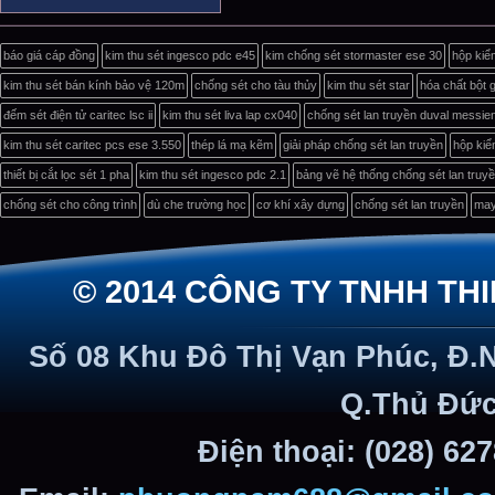
báo giá cáp đồng
kim thu sét ingesco pdc e45
kim chống sét stormaster ese 30
hộp kiể
kim thu sét bán kính bảo vệ 120m
chống sét cho tàu thủy
kim thu sét star
hóa chất bột g
đếm sét điện tử caritec lsc ii
kim thu sét liva lap cx040
chống sét lan truyền duval messie
kim thu sét caritec pcs ese 3.550
thép lá mạ kẽm
giải pháp chống sét lan truyền
hộp kiể
thiết bị cắt lọc sét 1 pha
kim thu sét ingesco pdc 2.1
bảng vẽ hệ thống chống sét lan truy
chống sét cho công trình
dù che trường học
cơ khí xây dựng
chống sét lan truyền
may
© 2014 CÔNG TY TNHH TH
Số 08 Khu Đô Thị Vạn Phúc, Đ.
Q.Thủ Đức
Điện thoại: (028) 62