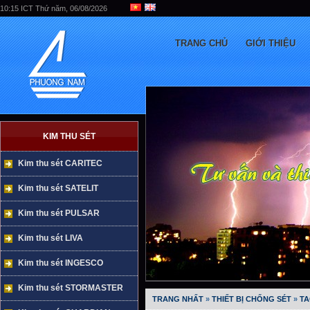
10:15 ICT Thứ năm, 06/08/2026
TRANG CHỦ
GIỚI THIỆU
KIM THU SÉT
Kim thu sét CARITEC
Kim thu sét SATELIT
Kim thu sét PULSAR
Kim thu sét LIVA
Kim thu sét INGESCO
Kim thu sét STORMASTER
TRANG NHẤT
»
THIẾT BỊ CHỐNG SÉT
»
TA