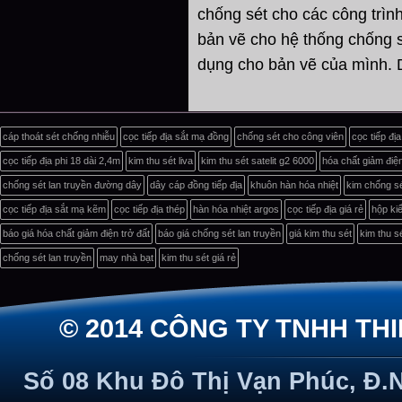
chống sét cho các công trình
bản vẽ cho hệ thống chống 
dụng cho bản vẽ của mình.
cáp thoát sét chống nhiễu
cọc tiếp địa sắt mạ đồng
chống sét cho công viên
cọc tiếp đị
cọc tiếp địa phi 18 dài 2,4m
kim thu sét liva
kim thu sét satelit g2 6000
hóa chất giảm điệ
chống sét lan truyền đường dây
dây cáp đồng tiếp địa
khuôn hàn hóa nhiệt
kim chống sé
cọc tiếp địa sắt mạ kẽm
cọc tiếp địa thép
hàn hóa nhiệt argos
cọc tiếp địa giá rẻ
hộp ki
báo giá hóa chất giảm điện trở đất
báo giá chống sét lan truyền
giá kim thu sét
kim thu sé
chống sét lan truyền
may nhà bạt
kim thu sét giá rẻ
© 2014 CÔNG TY TNHH TH
Số 08 Khu Đô Thị Vạn Phúc, Đ.