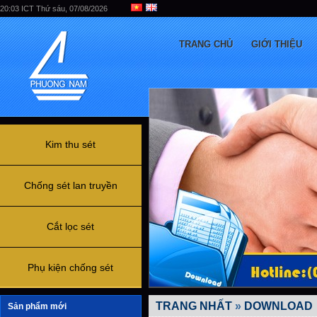
20:03 ICT Thứ sáu, 07/08/2026
TRANG CHỦ
GIỚI THIỆU
Kim thu sét
Chống sét lan truyền
Cắt lọc sét
Phụ kiện chống sét
TRANG NHẤT
»
DOWNLOAD
Sản phẩm mới