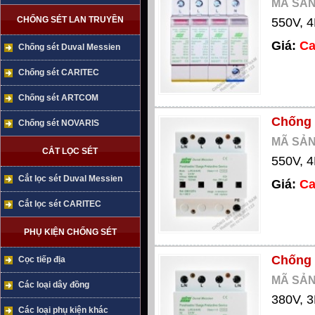
MÃ SẢN
CHỐNG SÉT LAN TRUYỀN
550V, 4
Giá:
Ca
Chống sét Duval Messien
Chống sét CARITEC
Chống sét ARTCOM
Chống 
Chống sét NOVARIS
MÃ SẢN
CẮT LỌC SÉT
550V, 
Cắt lọc sét Duval Messien
Giá:
Ca
Cắt lọc sét CARITEC
PHỤ KIỆN CHỐNG SÉT
Chống 
Cọc tiếp địa
MÃ SẢN
Các loại dây đồng
380V, 3
Các loại phụ kiện khác