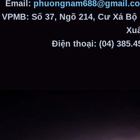
Email:
phuongnam688@gmail.c
VPMB: Số 37, Ngõ 214, Cư Xá Bộ
Xuâ
Điện thoại: (04) 385.