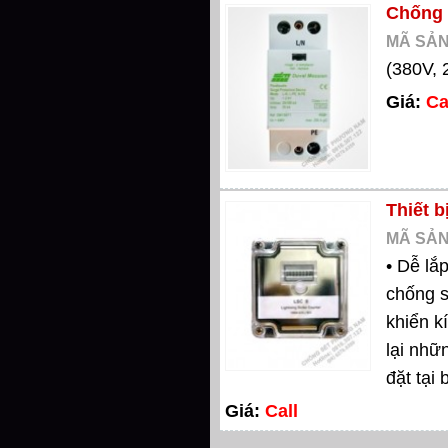
Chống 
MÃ SẢN
(380V, 
Giá:
Ca
Thiết b
MÃ SẢN
• Dễ lắp
chống s
khiển k
lại nhữ
đặt tại
Giá:
Call