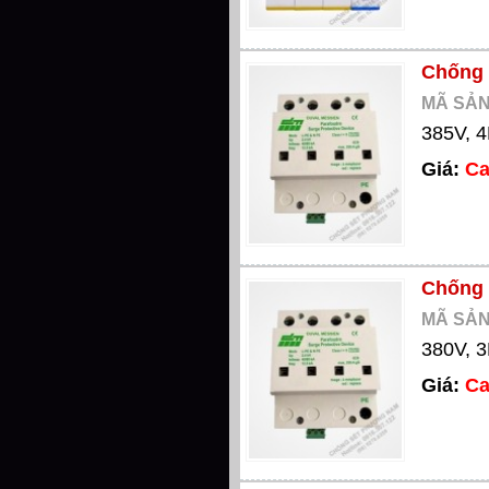
Chống 
MÃ SẢN
385V, 4
Giá:
Ca
Chống 
MÃ SẢN
380V, 3
Giá:
Ca