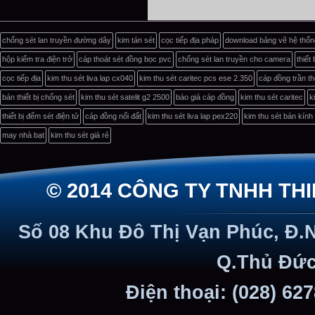
chống sét lan truyền đường dây
kim tán sét
cọc tiếp địa pháp
download bảng vẽ hệ thống
hộp kiểm tra điện trở
cáp thoát sét đồng bọc pvc
chống sét lan truyền cho camera
thiết
cọc tiếp địa
kim thu sét liva lap cx040
kim thu sét caritec pcs ese 2.350
cáp đồng trần th
bán thiết bị chống sét
kim thu sét satelit g2 2500
báo giá cáp đồng
kim thu sét caritec
k
thiết bị đếm sét điện tử
cáp đồng nối đất
kim thu sét liva lap pex220
kim thu sét bán kín
may nhà bạt
kim thu sét giá rẻ
© 2014 CÔNG TY TNHH TH
Số 08 Khu Đô Thị Vạn Phúc, Đ.
Q.Thủ Đức
Điện thoại: (028) 62