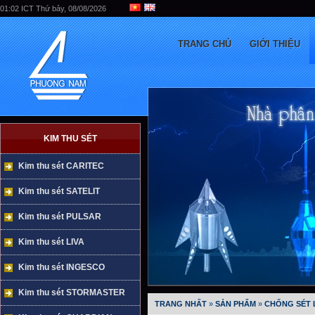
01:02 ICT Thứ bảy, 08/08/2026
TRANG CHỦ
GIỚI THIỆU
KIM THU SÉT
Kim thu sét CARITEC
Kim thu sét SATELIT
Kim thu sét PULSAR
Kim thu sét LIVA
Kim thu sét INGESCO
Kim thu sét STORMASTER
TRANG NHẤT
»
SẢN PHẨM
»
CHỐNG SÉT 