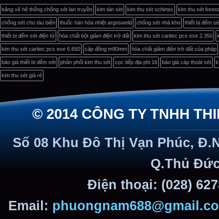
bảng vẽ hệ thống chống sét lan truyền
kim tán sét
kim thu sét schirtec
kim thu sét foren
chống sét cho tàu biển
thuốc hàn hóa nhiệt argosweld
chống sét nhà kho
thiết bị đếm s
thiết bị đếm sét điện tử
hóa chất bột giảm điện trở đất
kim thu sét caritec pcs ese 2.350
kim thu sét caritec pcs ese 6.650
cáp đồng m90mm
hóa chất giảm điện trở đất của pháp
báo giá thiết bị đếm sét
phân phối kim thu sét
cọc tiếp địa phi 16
báo giá cáp thoát sét
k
kim thu sét giá rẻ
© 2014 CÔNG TY TNHH TH
Số 08 Khu Đô Thị Vạn Phúc, Đ.
Q.Thủ Đức
Điện thoại: (028) 62
Email:
phuongnam688@gmail.c