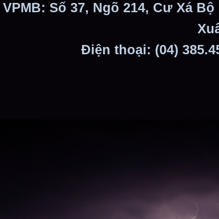
VPMB: Số 37, Ngõ 214, Cư Xá Bộ
Xuâ
Điện thoại: (04) 385.