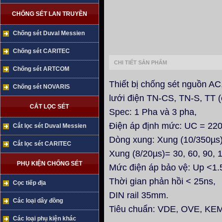
CHỐNG SÉT LAN TRUYỀN
Chống sét Duval Messien
Chống sét CARITEC
CHI TIẾT SẢN PHẨM
Chống sét ARTCOM
Thiết bị chống sét nguồn AC
Chống sét NOVARIS
lưới điện TN-CS, TN-S, TT 
CẮT LỌC SÉT
Spec: 1 Pha và 3 pha,
Điện áp định mức: UC = 220
Cắt lọc sét Duval Messien
Dòng xung: Xung (10/350µs) 
Cắt lọc sét CARITEC
Xung (8/20µs)= 30, 60, 90, 
PHỤ KIỆN CHỐNG SÉT
Mức điện áp bảo vệ: Up <1.5
Thời gian phản hồi < 25ns,
Cọc tiếp địa
DIN rail 35mm.
Các loại dây đồng
Tiêu chuẩn: VDE, OVE, KEM
Các loại phụ kiện khác