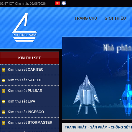
01:57 ICT Chủ nhật, 09/08/2026
TRANG CHỦ
GIỚI THIỆU
KIM THU SÉT
Kim thu sét CARITEC
Kim thu sét SATELIT
Kim thu sét PULSAR
Kim thu sét LIVA
Kim thu sét INGESCO
Kim thu sét STORMASTER
TRANG NHẤT
»
SẢN PHẨM
»
CHỐNG SÉT 