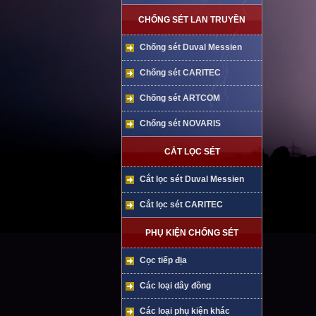
CHỐNG SÉT LAN TRUYỀN
Chống sét Duval Messien
Chống sét CARITEC
Chống sét ARTCOM
Chống sét NOVARIS
CẮT LỌC SÉT
Cắt lọc sét Duval Messien
Cắt lọc sét CARITEC
PHỤ KIỆN CHỐNG SÉT
Cọc tiếp địa
Các loại dây đồng
Các loại phụ kiện khác