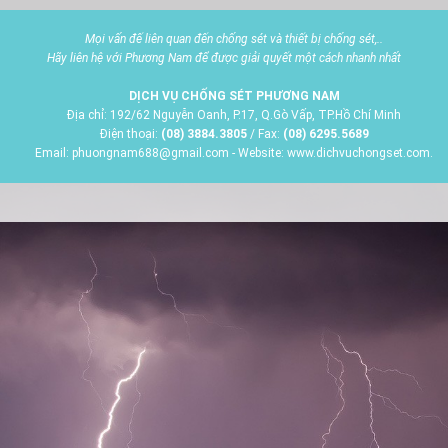
Mọi vấn đế liên quan đến chống sét và thiết bị chống sét,..
Hãy liên hệ với Phương Nam để được giải quyết một cách nhanh nhất
DỊCH VỤ CHỐNG SÉT PHƯƠNG NAM
Địa chỉ: 192/62 Nguyễn Oanh, P.17, Q.Gò Vấp, TP.Hồ Chí Minh
Điện thoại:
(08) 3884.3805
/ Fax:
(08) 6295.5689
Email: phuongnam688@gmail.com - Website: www.dichvuchongset.com.