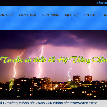
Thông bá
ANG CHỦ
GIỚI THIỆU
SẢN PHẨM
DỊCH VỤ
TIN TỨC
D
HẤT
»
THIẾT BỊ CHỐNG SÉT
»
TAGS
»
KIM CHỐNG SÉT STORMASTER ESE 50