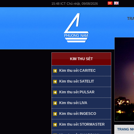
15:48 ICT Chủ nhật, 09/08/2026
TR
KIM THU SÉT
Kim thu sét CARITEC
Kim thu sét SATELIT
Kim thu sét PULSAR
Kim thu sét LIVA
Kim thu sét INGESCO
Kim thu sét STORMASTER
TRANG N