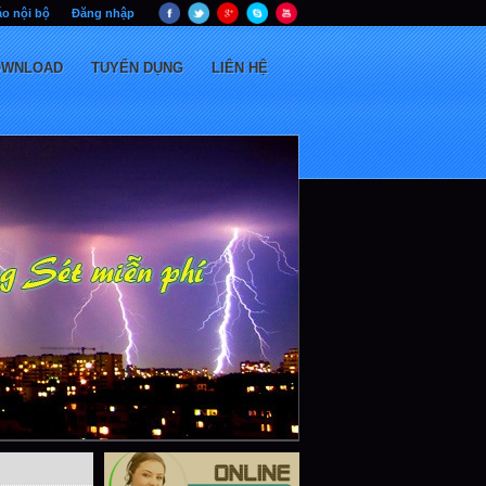
o nội bộ
Đăng nhập
OWNLOAD
TUYỂN DỤNG
LIÊN HỆ