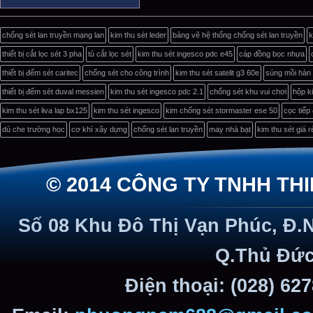
chống sét lan truyền mạng lan
kim thu sét leder
bảng vẽ hệ thống chống sét lan truyền
k
thiết bị cắt lọc sét 3 pha
tủ cắt lọc sét
kim thu sét ingesco pdc e45
cáp đồng bọc nhựa
thiết bị đếm sét caritec
chống sét cho công trình
kim thu sét satelit g3 60e
súng mồi hàn 
thiết bị đếm sét duval messien
kim thu sét ingesco pdc 2.1
chống sét khu vui chơi
hộp ki
kim thu sét liva lap bx125
kim thu sét ingesco
kim chống sét stormaster ese 50
cọc tiếp
dù che trường học
cơ khí xây dựng
chống sét lan truyền
may nhà bạt
kim thu sét giá r
© 2014 CÔNG TY TNHH TH
Số 08 Khu Đô Thị Vạn Phúc, Đ.
Q.Thủ Đức
Điện thoại: (028) 62