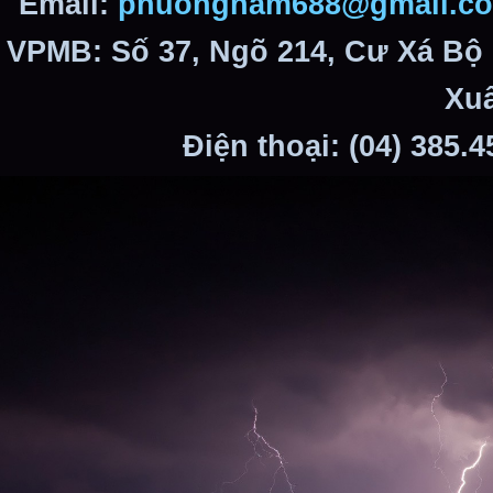
Email:
phuongnam688@gmail.c
VPMB: Số 37, Ngõ 214, Cư Xá Bộ
Xuâ
Điện thoại: (04) 385.