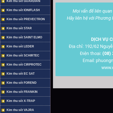
Kim thu sét GUARDIAN
Kim thu sét IONIFLASH
Mọi vấn đế liên quan 
Hãy liên hệ với Phương
Kim thu sét PREVECTRON
Kim thu sét STAR
Kim thu sét SAINT ELMO
DỊCH VỤ 
Địa chỉ: 192/62 Nguyễ
Kim thu sét LEDER
Điện thoại:
(08)
Kim thu sét SCHIRTEC
Email: phuong
Kim thu sét CIRPROTEC
www.
Kim thu sét EC SAT
Kim thu sét FOREND
Kim thu sét FRANKIN
Kim thu sét X-TRAP
Kim thu sét VAJRA