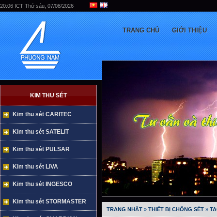
20:06 ICT Thứ sáu, 07/08/2026
TRANG CHỦ
GIỚI THIỆU
KIM THU SÉT
Kim thu sét CARITEC
Kim thu sét SATELIT
Kim thu sét PULSAR
Kim thu sét LIVA
Kim thu sét INGESCO
Kim thu sét STORMASTER
TRANG NHẤT
»
THIẾT BỊ CHỐNG SÉT
»
TA