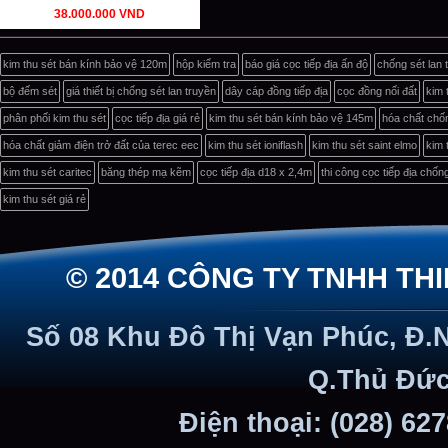
38.000.000 VND
kim thu sét bán kính bảo vệ 120m
hộp kiểm tra
báo giá cọc tiếp địa ấn độ
chống sét lan 
bộ đếm sét
giá thiết bị chống sét lan truyền
dây cáp đồng tiếp địa
cọc đồng nối đất
kim 
phân phối kim thu sét
cọc tiếp địa giá rẻ
kim thu sét bán kính bảo vệ 145m
hóa chất chốn
hóa chất giảm điện trở đất của terec eec
kim thu sét ioniflash
kim thu sét saint elmo
kim 
kim thu sét caritec
băng thép mạ kẽm
cọc tiếp địa d18 x 2,4m
thi công cọc tiếp địa chốn
kim thu sét giá rẻ
© 2014 CÔNG TY TNHH TH
Số 08 Khu Đô Thị Vạn Phúc, Đ.
Q.Thủ Đức
Điện thoại: (028) 62