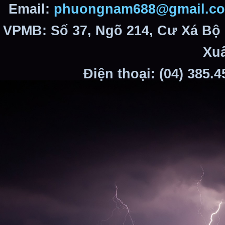
Email:
phuongnam688@gmail.c
VPMB: Số 37, Ngõ 214, Cư Xá Bộ
Xuâ
Điện thoại: (04) 385.