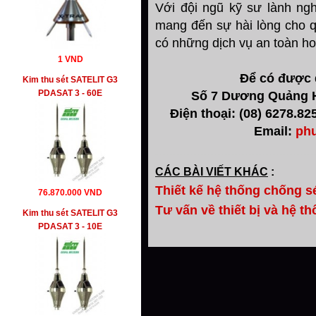
Với đội ngũ kỹ sư lành ng
mang đến sự hài lòng cho q
có những dịch vụ an toàn ho
1 VND
Để có được d
Kim thu sét SATELIT G3
PDASAT 3 - 60E
Số 7 Dương Quảng H
Điện thoại: (08) 6278.82
Email:
ph
CÁC BÀI VIẾT KHÁC
:
Thiết kế hệ thống chống s
76.870.000 VND
Tư vấn về thiết bị và hệ t
Kim thu sét SATELIT G3
PDASAT 3 - 10E