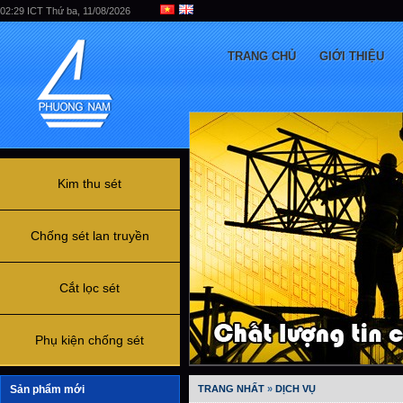
02:29 ICT Thứ ba, 11/08/2026
TRANG CHỦ
GIỚI THIỆU
Kim thu sét
Chống sét lan truyền
Cắt lọc sét
Phụ kiện chống sét
Sản phẩm mới
TRANG NHẤT
»
DỊCH VỤ