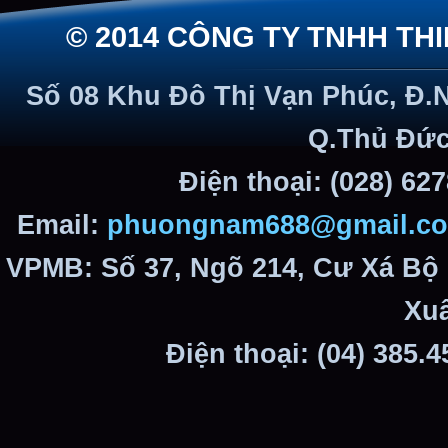
© 2014 CÔNG TY TNHH TH
Số 08 Khu Đô Thị Vạn Phúc, Đ.
Q.Thủ Đức
Điện thoại: (028) 62
Email:
phuongnam688@gmail.c
VPMB: Số 37, Ngõ 214, Cư Xá Bộ
Xuâ
Điện thoại: (04) 385.