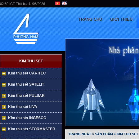
02:50 ICT Thứ ba, 11/08/2026
TRANG CHỦ
GIỚI THIỆU
KIM THU SÉT
Kim thu sét CARITEC
Kim thu sét SATELIT
Kim thu sét PULSAR
Kim thu sét LIVA
Kim thu sét INGESCO
Kim thu sét STORMASTER
TRANG NHẤT
»
SẢN PHẨM
»
KIM THU SÉT