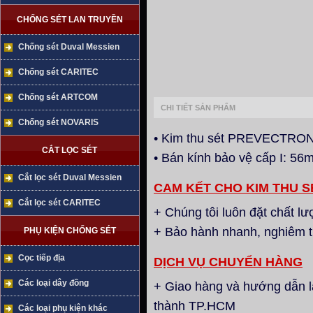
CHỐNG SÉT LAN TRUYỀN
Chống sét Duval Messien
Chống sét CARITEC
Chống sét ARTCOM
CHI TIẾT SẢN PHẨM
Chống sét NOVARIS
• Kim thu sét PREVECTRON
CẮT LỌC SÉT
• Bán kính bảo vệ cấp I: 56m,
Cắt lọc sét Duval Messien
CAM KẾT CHO KIM THU S
Cắt lọc sét CARITEC
+ Chúng tôi luôn đặt chất l
+ Bảo hành nhanh, nghiêm t
PHỤ KIỆN CHỐNG SÉT
Cọc tiếp địa
DỊCH VỤ CHUYỂN HÀNG
Các loại dây đồng
+ Giao hàng và hướng dẫn lắ
thành TP.HCM
Các loại phụ kiện khác