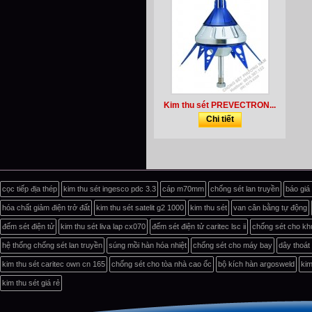
Kim thu sét PREVECTRON...
Chi tiết
cọc tiếp địa thép
kim thu sét ingesco pdc 3.3
cáp m70mm
chống sét lan truyền
báo giá
hóa chất giảm điện trở đất
kim thu sét satelit g2 1000
kim thu sét
van cân bằng tự động
đếm sét điện tử
kim thu sét liva lap cx070
đếm sét điện tử caritec lsc ii
chống sét cho kh
hệ thống chống sét lan truyền
súng mồi hàn hóa nhiệt
chống sét cho máy bay
dây thoát
kim thu sét caritec own cn 165
chống sét cho tòa nhà cao ốc
bộ kích hàn argosweld
kim
kim thu sét giá rẻ