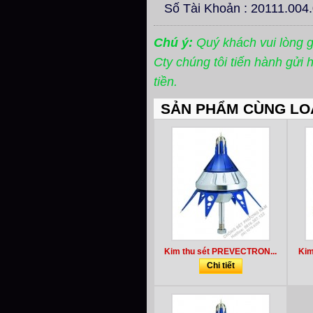
Số Tài Khoản : 20111.004
Chú ý:
Quý khách vui lòng 
Cty chúng tôi tiến hành gửi
tiền.
SẢN PHẨM CÙNG LO
Kim thu sét PREVECTRON...
Kim
Chi tiết